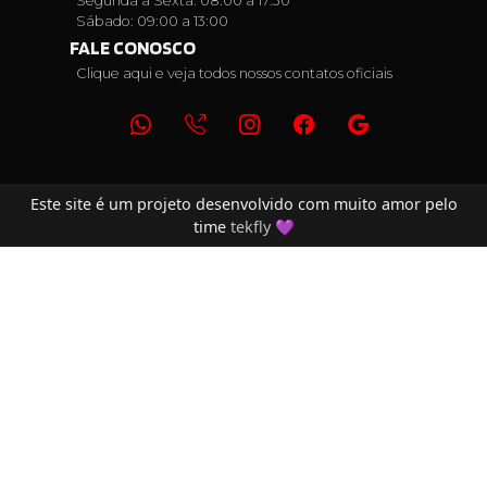
Segunda a Sexta: 08:00 a 17:30
Sábado: 09:00 a 13:00
FALE CONOSCO
Clique aqui e veja todos nossos contatos oficiais
Este site é um projeto desenvolvido com muito amor pelo
time
tekfly
💜